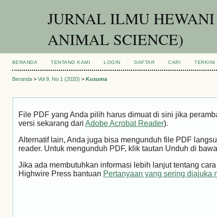
JURNAL ILMU HEWANI
ANIMAL SCIENCE)
BERANDA
TENTANG KAMI
LOGIN
DAFTAR
CARI
TERKINI
Beranda
>
Vol 9, No 1 (2020)
>
Kusuma
File PDF yang Anda pilih harus dimuat di sini jika peram
versi sekarang dari
Adobe Acrobat Reader
).
Alternatif lain, Anda juga bisa mengunduh file PDF la
reader. Untuk mengunduh PDF, klik tautan Unduh di bawa
Jika ada membutuhkan informasi lebih lanjut tentang ca
Highwire Press bantuan
Pertanyaan yang sering diajuka