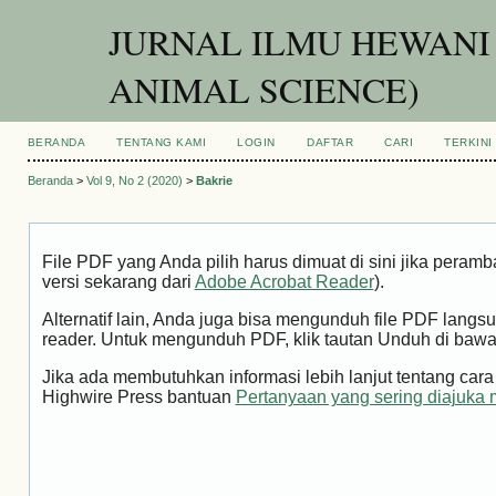
JURNAL ILMU HEWANI
ANIMAL SCIENCE)
BERANDA
TENTANG KAMI
LOGIN
DAFTAR
CARI
TERKINI
Beranda
>
Vol 9, No 2 (2020)
>
Bakrie
File PDF yang Anda pilih harus dimuat di sini jika peram
versi sekarang dari
Adobe Acrobat Reader
).
Alternatif lain, Anda juga bisa mengunduh file PDF la
reader. Untuk mengunduh PDF, klik tautan Unduh di bawa
Jika ada membutuhkan informasi lebih lanjut tentang ca
Highwire Press bantuan
Pertanyaan yang sering diajuka