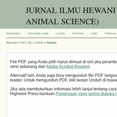
JURNAL ILMU HEWANI
ANIMAL SCIENCE)
BERANDA
TENTANG KAMI
LOGIN
DAFTAR
CARI
TERKINI
Beranda
>
Vol 3, No 1 (2014)
>
Yuanita
File PDF yang Anda pilih harus dimuat di sini jika peram
versi sekarang dari
Adobe Acrobat Reader
).
Alternatif lain, Anda juga bisa mengunduh file PDF la
reader. Untuk mengunduh PDF, klik tautan Unduh di bawa
Jika ada membutuhkan informasi lebih lanjut tentang ca
Highwire Press bantuan
Pertanyaan yang sering diajuka