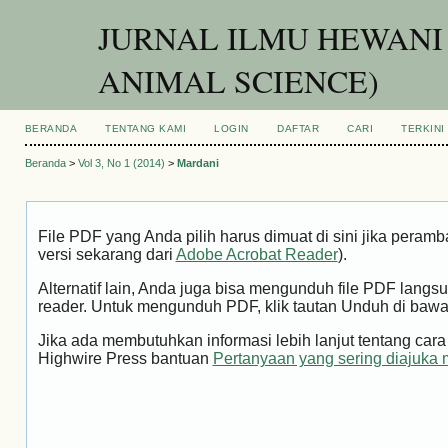
JURNAL ILMU HEWANI
ANIMAL SCIENCE)
BERANDA
TENTANG KAMI
LOGIN
DAFTAR
CARI
TERKINI
Beranda
>
Vol 3, No 1 (2014)
>
Mardani
File PDF yang Anda pilih harus dimuat di sini jika peram
versi sekarang dari
Adobe Acrobat Reader
).
Alternatif lain, Anda juga bisa mengunduh file PDF la
reader. Untuk mengunduh PDF, klik tautan Unduh di bawa
Jika ada membutuhkan informasi lebih lanjut tentang ca
Highwire Press bantuan
Pertanyaan yang sering diajuka