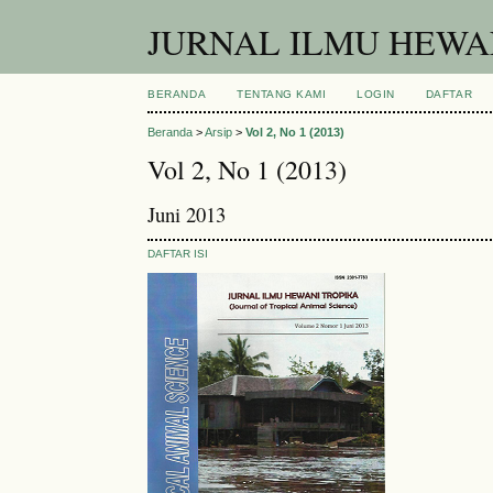
JURNAL ILMU HEWAN
BERANDA
TENTANG KAMI
LOGIN
DAFTAR
Beranda
>
Arsip
>
Vol 2, No 1 (2013)
Vol 2, No 1 (2013)
Juni 2013
DAFTAR ISI